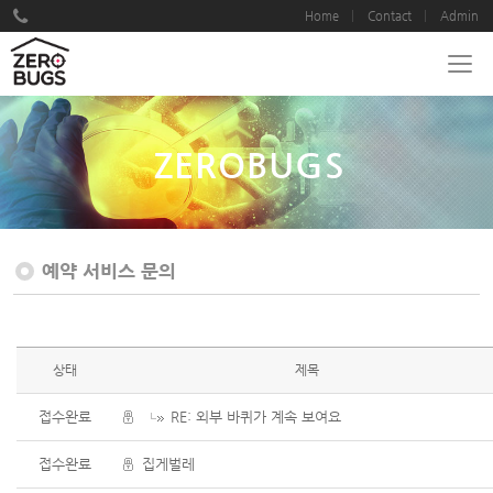
Home
Contact
Admin
ZEROBUGS
예약 서비스 문의
상태
제목
접수완료
RE: 외부 바퀴가 계속 보여요
접수완료
집게벌레