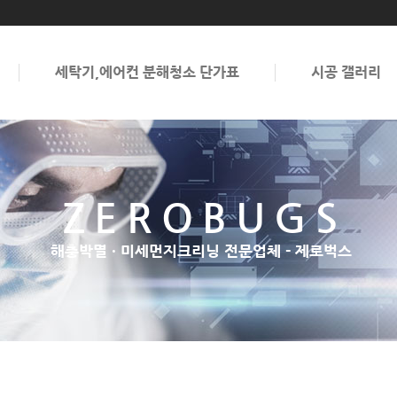
세탁기,에어컨 분해청소 단가표
시공 갤러리
ZEROBUGS
해충박멸 · 미세먼지크리닝 전문업체 - 제로벅스