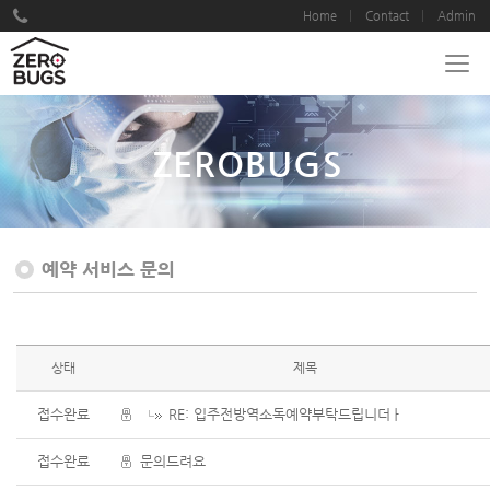
Home
Contact
Admin
ZEROBUGS
예약 서비스 문의
상태
제목
접수완료
RE: 입주전방역소독예약부탁드립니더ㅏ
접수완료
문의드려요