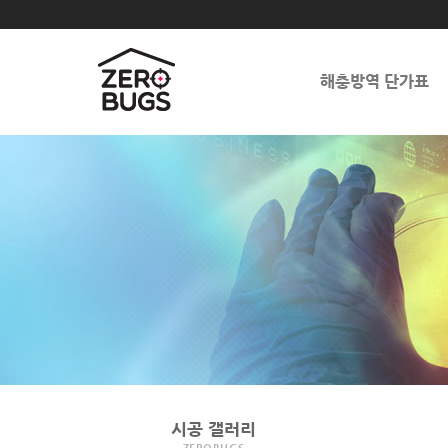
해충방역 단가표
시공 갤러리