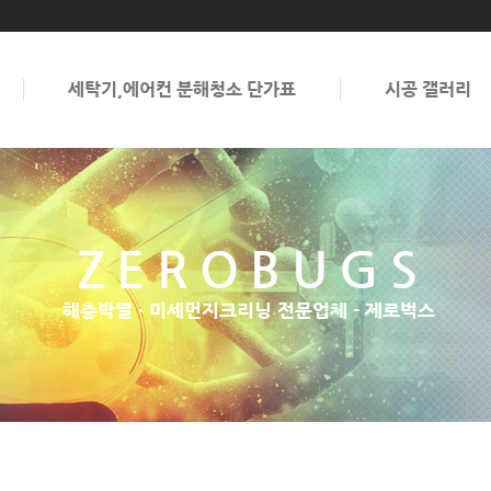
세탁기,에어컨 분해청소 단가표
시공 갤러리
ZEROBUGS
해충박멸 · 미세먼지크리닝 전문업체 - 제로벅스