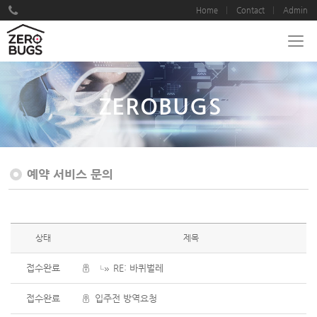
Home
Contact
Admin
ZEROBUGS
예약 서비스 문의
상태
제목
접수완료
RE: 바퀴벌레
접수완료
입주전 방역요청