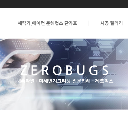
세탁기,에어컨 분해청소 단가표
시공 갤러리
ZEROBUGS
ZEROBUGS
해충박멸 · 미세먼지크리닝 전문업체 - 제로벅스
해충박멸 · 미세먼지크리닝 전문업체 - 제로벅스